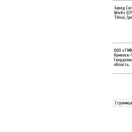
Завод Cor
Works (CP
Thisvi, Гр
OOО «ТМК-
Каменск-
Свердлов
область.
Страница 