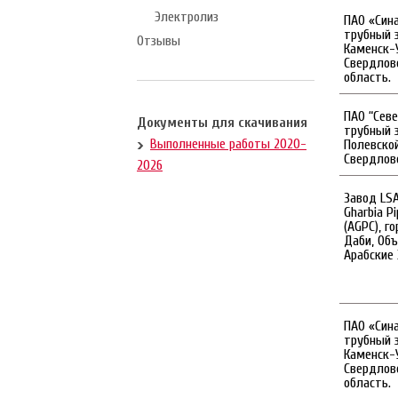
Электролиз
ПАО «Син
трубный з
Отзывы
Каменск-
Свердлов
область.
ПАО “Сев
Документы для скачивания
трубный з
Выполненные работы 2020-
Полевской
Свердловс
2026
Завод LS
Gharbia P
(AGPC), г
Даби, Об
Арабские
ПАО «Син
трубный з
Каменск-
Свердлов
область.