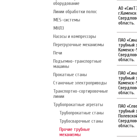
оборудование
АО «СинТЗ
Линии обработки полос
г.Каменск
Свердлов
MES-системы
область.
МНЛЗ
Насосы и компрессоры
ПАО «Син
Перегрузочные механизмы
трубный з
Каменск-
Печи
Свердлов
область.
Подъемно-транспортные
машины
ПАО «Син
Прокатные станы
трубный з
Станочные электроприводы
Каменск-
Свердлов
Транспортно-сортировочные
область.
линии
Трубопрокатные агрегаты
ПАО «Сев
трубный з
Трубопрокатные станы
Полевской
Свердлов
Трубосварочные станы
область.
Прочие трубные
механизмы