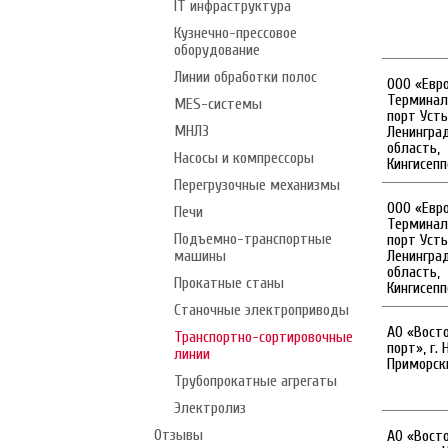
IT инфраструктура
Кузнечно-прессовое
оборудование
Линии обработки полос
ООО «Евр
Терминал
MES-системы
порт Усть
МНЛЗ
Ленингра
область,
Насосы и компрессоры
Кингисепп
Перегрузочные механизмы
ООО «Евр
Печи
Терминал
Подъемно-транспортные
порт Усть
машины
Ленингра
область,
Прокатные станы
Кингисепп
Станочные электроприводы
АО «Вост
Транспортно-сортировочные
порт», г. 
линии
Приморски
Трубопрокатные агрегаты
Электролиз
Отзывы
АО «Вост