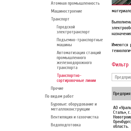
Атомная промышленность
материало
Машиностроение
Транспорт
Выполн
Городской
электрооб
электротранспорт
назначения
Подъемно-транспортные
машины
Имеются р
технологи
Автоматизация станций
промышленного
железнодорожного
Фильтр
транспорта
Транспортно-
сортировочные линии
Прочие
Предприя
По видам работ
Буровые: оборудование и
АО «Урал
металлоконструкции
Сталь», г.
Вентиляция и газоочистка
Новотрои
Оренбург
Водоподготовка
область.