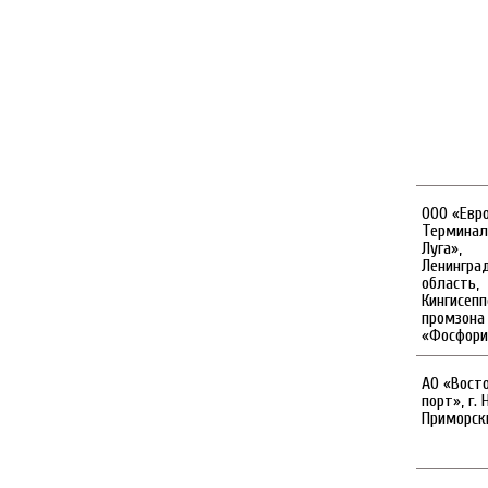
ООО «Евр
Терминал
Луга»,
Ленингра
область,
Кингисепп
промзона
«Фосфори
АО «Вост
порт», г. 
Приморски