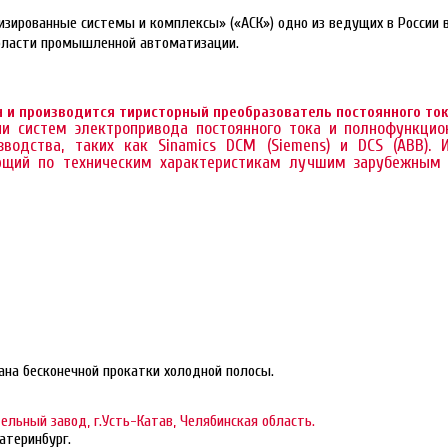
зированные системы и комплексы» («АСК») одно из ведущих в России 
бласти промышленной автоматизации.
 и производится тиристорный преобразователь постоянного ток
ии систем электропривода постоянного тока и полнофункцио
изводства, таких как Sinamics DCM (Siemens) и DCS (ABB).
ающий по техническим характеристикам лучшим зарубежны
ана бесконечной прокатки холодной полосы.
ельный завод, г.Усть-Катав, Челябинская область.
атеринбург.