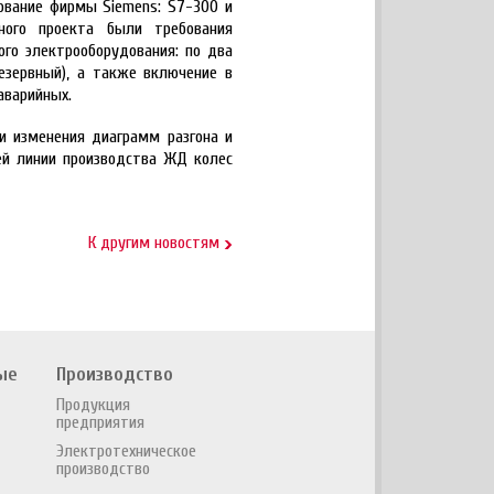
ование фирмы Siemens: S7-300 и
ного проекта были требования
ого электрооборудования: по два
езервный), а также включение в
аварийных.
и изменения диаграмм разгона и
ей линии производства ЖД колес
К другим новостям
ые
Производство
Продукция
предприятия
Электротехническое
производство