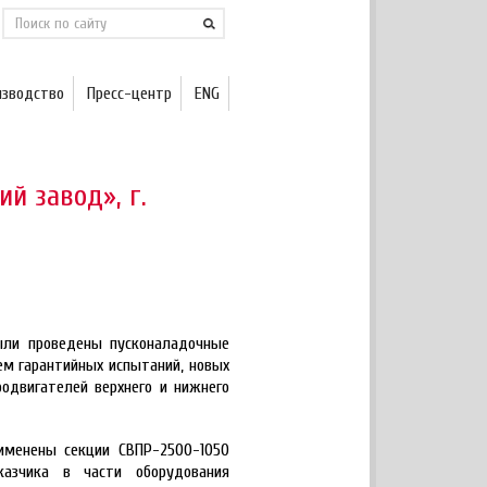
изводство
Пресс-центр
ENG
й завод», г.
ыли проведены пусконаладочные
ем гарантийных испытаний, новых
родвигателей верхнего и нижнего
именены секции СВПР-2500-1050
казчика в части оборудования