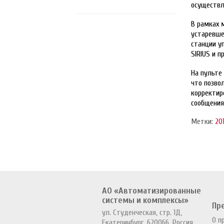
осуществл
В рамках 
устаревше
станции у
SIRIUS и 
На пульте 
что позво
корректир
сообщения
Метки:
20
АО «Автоматизированные
системы и комплексы»
Пр
ул. Студенческая, стр. 1Д,
О п
Екатеринбург, 620066, Россия